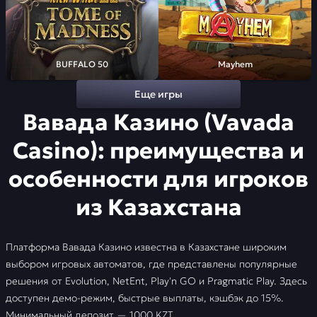
BUFFALO 50
Mayhem
Еще игры
Вавада Казино (Vavada
Casino): преимущества и
особенности для игроков
из Казахстана
Платформа Вавада Казино известна в Казахстане широким
выбором игровых автоматов, где представлены популярные
решения от Evolution, NetEnt, Play'n GO и Pragmatic Play. Здесь
доступен демо-режим, быстрые выплаты, кэшбэк до 15%.
Минимальный депозит — 1000 KZT.