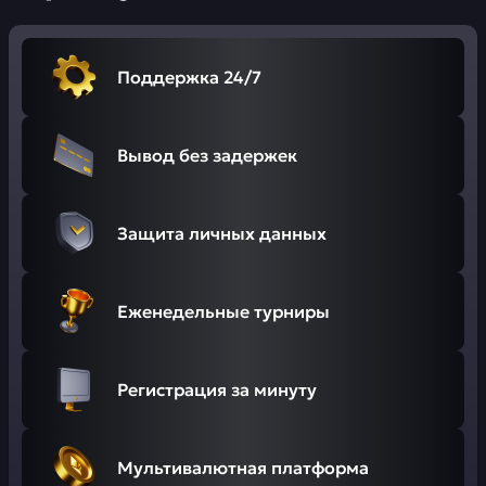
Поддержка 24/7
Вывод без задержек
Защита личных данных
Еженедельные турниры
Регистрация за минуту
Мультивалютная платформа