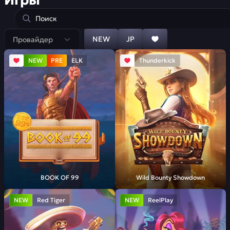
Игры
Выбор провайдера
NEW
JP
NEW
PRE
ELK
Thunderkick
BOOK OF 99
Wild Bounty Showdown
NEW
Red Tiger
NEW
ReelPlay