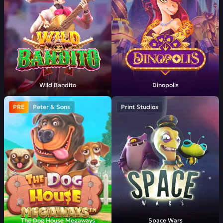
Wild Bandito
Dinopolis
PRE
Peter & Sons
Print Studios
The Dog House Megaways
Space Wars