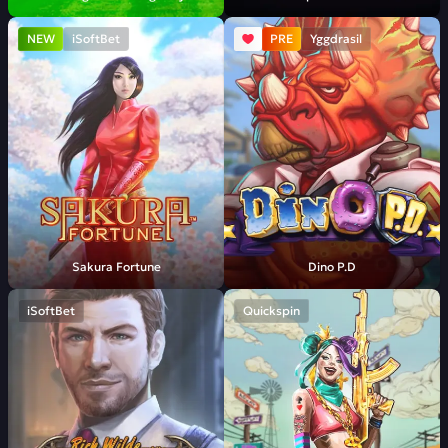
NEW
iSoftBet
PRE
Yggdrasil
Sakura Fortune
Dino P.D
iSoftBet
Quickspin