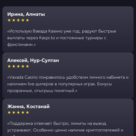
Ирина, Алматы
★★★★★
«Использую Вавада Казино уже год, радуют быстрые
выплаты через Kaspi.kz и постоянные турниры с
фриспинами.»
Алексей, Нур-Султан
★★★★★
«Vavada Casino понравилось удобством личного кабинета и
наличием live-дилеров в популярных играх. Бонусы
прозрачные, отыгрыш понятный.»
Жанна, Костанай
★★★★★
«Поддержка отвечает быстро, лимиты на вывод
устраивают. Особенно ценно наличие криптоплатежей и